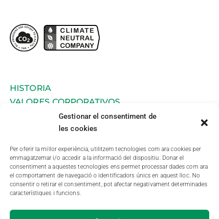
HISTORIA
VALORES CORPORATIVOS
SOSTENIBILIDAD
Gestionar el consentiment de
les cookies
INTEGRADOS
___
Per oferir la millor experiència, utilitzem tecnologies com ara cookies per
PRODUCCIÓN PORCINA
emmagatzemar i/o accedir a la informació del dispositiu. Donar el
consentiment a aquestes tecnologies ens permet processar dades com ara
FABRICACIÓN DE PIENSO
el comportament de navegació o identificadors únics en aquest lloc. No
COMPRA VENTA DE CEREALES
consentir o retirar el consentiment, pot afectar negativament determinades
característiques i funcions.
___
NOTÍCIAS